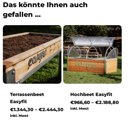
Das könnte Ihnen auch
gefallen …
Terrassenbeet
Hochbeet Easyfit
Easyfit
Pre
€
966,60
–
€
2.188,80
€96
inkl. Mwst
Preisspanne:
€
1.344,30
–
€
2.444,30
bis
€1.344,30
inkl. Mwst
€2.
bis
€2.444,30