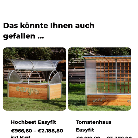
Das könnte Ihnen auch
gefallen …
Hochbeet Easyfit
Tomatenhaus
Easyfit
Preisspanne:
€
966,60
–
€
2.188,80
€966,60
inkl. Mwst