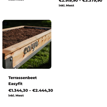
Pr
€
2.919,90
–
€
3.379,90
bis
€2
inkl. Mwst
€2.188,80
bi
€3
Terrassenbeet
Easyfit
Preisspanne:
€
1.344,30
–
€
2.444,30
€1.344,30
inkl. Mwst
bis
€2.444,30