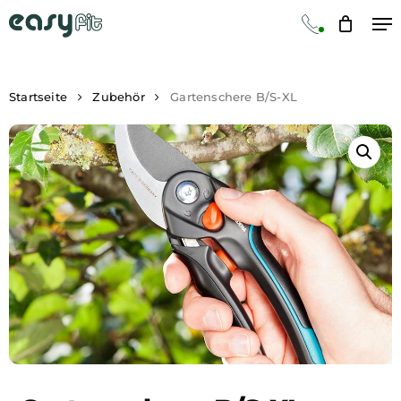
Skip
Me
Kontakt
to
main
content
Startseite
Zubehör
Gartenschere B/S-XL